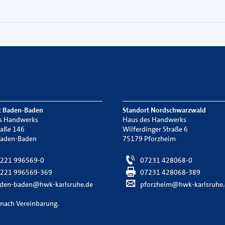
t Baden-Baden
Standort Nordschwarzwald
s Handwerks
Haus des Handwerks
raße 146
Wilferdinger Straße 6
Baden-Baden
75179 Pforzheim
221 996569-0
07231 428068-0
221 996569-369
07231 428068-389
den-baden@hwk-karlsruhe.de
pforzheim@hwk-karlsruhe.
 nach Vereinbarung.