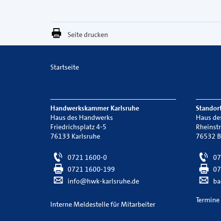
Seite drucken
Startseite
Handwerkskammer Karlsruhe
Standor
Haus des Handwerks
Haus de
Friedrichsplatz 4-5
Rheinst
76133 Karlsruhe
76532 
0721 1600-0
07
0721 1600-199
07
info@hwk-karlsruhe.de
ba
Termine
Interne Meldestelle für Mitarbeiter